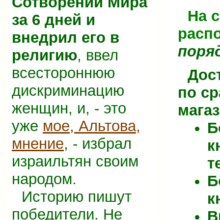
Сотворении Мира
На 
за 6 дней и
расп
внедрил его в
поря
религию
, ввел
всестороннюю
Дос
дискриминацию
по с
женщин, и, - это
мага
уже
мое, Альтова,
Б
мнение
, - избрал
к
израильтян своим
т
народом.
Б
Историю пишут
к
победители. Не
В