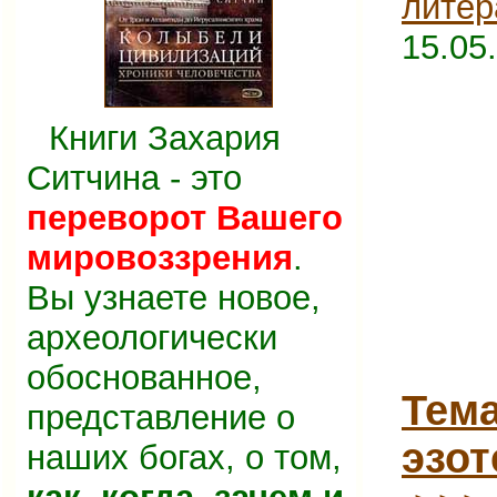
литер
15.05
Книги Захария
Ситчина - это
переворот Вашего
мировоззрения
.
Вы узнаете новое,
археологически
обоснованное,
Тема
представление о
эзот
наших богах, о том,