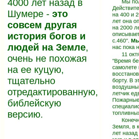
4000 лет назад в
Мы пол
Действите
Шумере -
это
на 400 и 
лет она о
совсем другая
на 2000 л
история богов и
описывает
с.460".
Мы
людей на Земле
,
нас пока 
11 окт
очень не похожая
"Время бе
на ее куцую,
самолете 
восстанов
тщательно
борту. В 
воздушный
отредактированную,
летчик ед
Пожарные
библейскую
специалис
версию.
топливных
Конечн
Земля, в 
лет назад