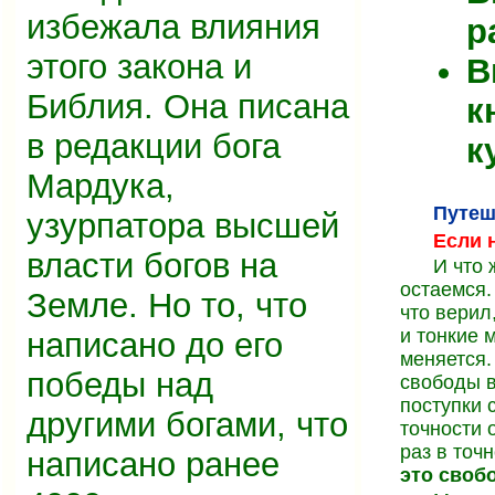
избежала влияния
р
этого закона и
В
Библия. Она писана
к
в редакции бога
к
Мардука,
Путеш
узурпатора высшей
Если 
власти богов на
И что 
остаемся.
Земле. Но то, что
что верил
и тонкие 
написано до его
меняется.
победы над
свободы в
поступки 
другими богами, что
точности 
раз в точ
написано ранее
это свобо