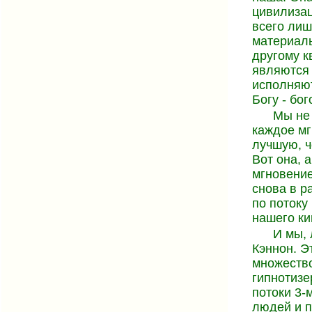
цивилизац
всего лиш
материаль
другому к
являются 
исполняют
Богу - бог
Мы не 
каждое мг
лучшую, ч
Вот она, 
мгновение
снова в р
по потоку
нашего ки
И мы, 
Кэннон. Э
множество
гипнотизе
потоки 3-
людей и п