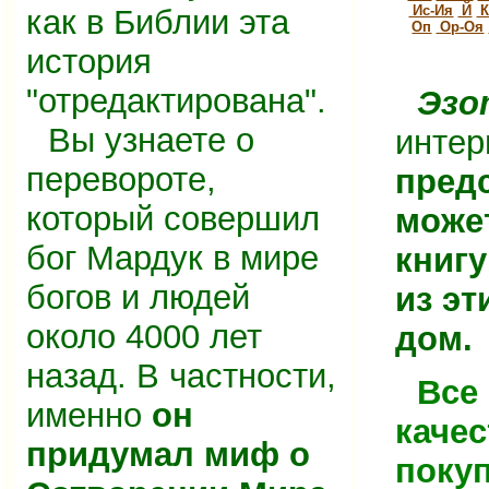
Ис-Ия
Й
К
как в Библии эта
Оп
Ор-Оя
история
"отредактирована".
Эзо
Вы узнаете о
интер
перевороте,
предс
который совершил
може
бог Мардук в мире
книг
богов и людей
из эт
около 4000 лет
дом.
назад. В частности,
Все
именно
он
качес
придумал миф о
покуп