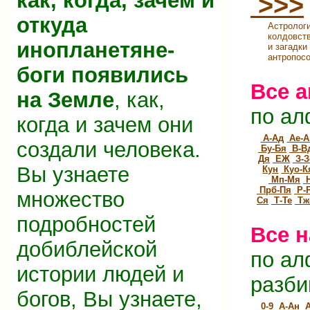
как, когда, зачем и
>>>
откуда
Астролог
колдовст
инопланетяне-
и загадки
антропосо
боги появились
Все 
на Земле
, как,
по ал
когда и зачем они
А-Ад
Ае-А
создали человека.
Бу-Бя
В-В
Дя
ЕЖ
З-З
Вы узнаете
Кун
Куо-К
Мп-Мя
Н
Прб-Пя
Р-
множество
Ся
Т-Те
Тж
подробностей
Все 
добиблейской
по ал
истории людей и
разби
богов, Вы узнаете,
0-9
А-Ан
А