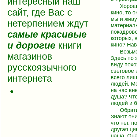
интересный наш
Хорошо
сайт, где Вас с
кино, то 
мы и живу
нетерпением ждут
материаль
покадрово
самые красивые
которых, 
и дорогие
книги
кино? Нав
Возьм
магазинов
Здесь по 
виду похо
русскоязычного
световое 
интернета
всего ли
людей. Мо
на нас вне
душа? Что
людей и б
Обрати
Знают они
что нет, п
другая ци
наша. Она