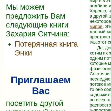
мир и в э
Мы можем
подбили и
Хорошо, ч
предложить Вам
в другой 
некоторо
следующие книги
миров
. Э
данный мо
Захария Ситчина:
простраст
Потерянная книга
Как этот 
Да, де
Энки
хотим их 
одним пот
которые 
физически
Состояние
Приглашаем
последующ
потоков м
Вас
то оно со
содержитс
во всех э
посетить другой
распростр
6-простра