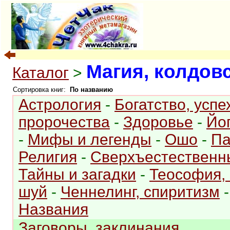
Магия, колдов
Каталог
>
Сортировка книг:
По названию
Астрология
-
Богатство, успе
пророчества
-
Здоровье
-
Йо
-
Мифы и легенды
-
Ошо
-
Па
Религия
-
Сверхъестественн
Тайны и загадки
-
Теософия, 
шуй
-
Ченнелинг, спиритизм
Названия
Заговоры, заклинания