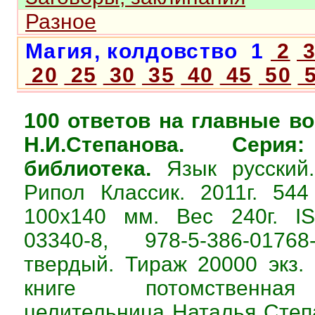
Разное
Магия, колдовство 1
2
20
25
30
35
40
45
50
5
100 ответов на главные в
Н.И.Степанова. Серия
библиотека.
Язык русский.
Рипол Классик. 2011г. 54
100х140 мм. Вес 240г. IS
03340-8, 978-5-386-0176
твердый. Тираж 20000 экз.
книге потомственная
целительница Наталья Степ