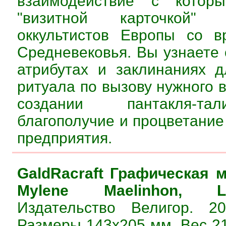
взаимодействие с которы
"визитной карточкой"
оккультистов Европы со в
Средневековья. Вы узнаете
атрибутах и заклинаниях 
ритуала по вызову нужного 
создании пантакля-т
благополучие и процветание
предприятия.
GaldRacraft Графическая 
Mylene Maelinhon, Li
Издательство Велигор. 20
Размеры 143х205 мм. Вес 21