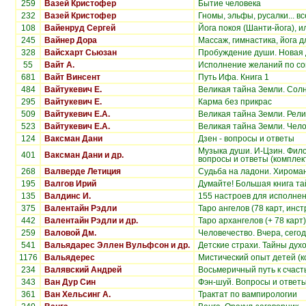
259
Вазей Кристофер
Бытие человека
232
Вазей Кристофер
Гномы, эльфы, русалки... 
108
Вайенруд Сергей
Йога покоя (Шанти-йога), и
245
Вайнер Дора
Массаж, гимнастика, йога 
328
Вайсхарт Сьюзан
Пробуждение души. Новая 
55
Вайт А.
Исполнение желаний по с
681
Вайт Винсент
Путь Ифа. Книга 1
484
Вайтукевич Е.
Великая тайна Земли. Сол
295
Вайтукевич Е.
Карма без прикрас
509
Вайтукевич Е.А.
Великая тайна Земли. Рели
523
Вайтукевич Е.А.
Великая тайна Земли. Чело
124
Ваксман Дани
Дзен - вопросы и ответы
Музыка души. И-Цзин. Фило
401
Ваксман Дани и др.
вопросы и ответы (комплект
268
Валверде Летиция
Судьба на ладони. Хирома
195
Валгов Ирий
Думайте! Большая книга т
135
Валдинс И.
155 настроев для исполне
375
Валентайн Рэдли
Таро ангелов (78 карт, инст
442
Валентайн Рэдли и др.
Таро архангелов (+ 78 карт)
259
Валовой Дм.
Человечество. Вчера, сегод
541
Вальядарес Эллен Вульфсон и др.
Детские страхи. Тайны духо
1176
Вальядерес
Мистический опыт детей (ко
234
Валявский Андрей
Восьмеричный путь к счаст
343
Ван Дур Син
Фэн-шуй. Вопросы и ответ
361
Ван Хельсинг А.
Трактат по вампирологии