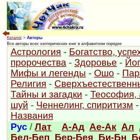
Каталог
>
Авторы
Все авторы всех эзотерических книг в алфавитном порядке
Астрология
-
Богатство, успе
пророчества
-
Здоровье
-
Йог
Мифы и легенды
-
Ошо
-
Пар
Религия
-
Сверхъестественн
Тайны и загадки
-
Теософия, 
шуй
-
Ченнелинг, спиритизм
Названия
Рус
/
Лат
А-Ад
Ае-Ак
Ал
Бел-Беп
Бер-Бея
Би-Бн
Б