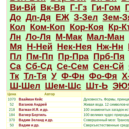
Ви-Вй
Вк-Вя
Г-Гз
Ги-Гом
До
Дп-Дя
ЕЖ
З-Зел
Зем-З
Кол
Ком-Коп
Кор-Коя
Кр-К
Лн
Ло-Ля
М-Мак
Мал-Ман
Мя
Н-Ней
Нек-Нея
Нж-Нн
Пл
Пм-Пп
Пр-Пра
Прб-Пя
Са
Сб-Сд
Се-Сем
Сен-Сй
Тк
Тл-Тя
У
Ф-Фн
Фо-Фя
Х
Ш-Шел
Шем-Шс
Шт-Ь
ЭЮ
Цена
Автор
1070
Ваайман Кейс
Духовность. Формы, принци
52
Ваганов Андрей
Живая вода. 12 символов-к
218
Вагман И.Я. и др.
100 знаменитых загадок и
184
Вагнер Бертиль
100 великих чудес природы
370
Вадим Зеланд и др.
Совершенный мозг. Трансер
50
Вадим и др.
Сверхъестественные средс