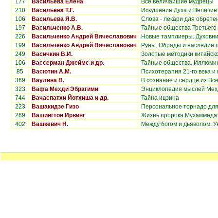
177
Васильева Елена
Все величайшие мудрецы
210
Васильева Т.Г.
Искушение Духа и Величие
106
Васильева Я.В.
Слова - лекари для обрете
197
Васильченко А.В.
Тайные общества Третьего
226
Васильченко Андрей Вячеславович
Новые тамплиеры. Духовни
199
Васильченко Андрей Вячеславович
Руны. Обряды и наследие 
249
Васичкин В.И.
Золотые методики китайск
106
Вассерман Джеймс и др.
Тайные общества. Иллюми
85
Васютин А.М.
Психотерапия 21-го века и
369
Ваулина В.
В сознание и сердце из Вс
323
Вафа Мехди Эбрагими
Энциклопедия мыслей Мехд
744
Вачаспатхи Йотхиша и др.
Тайна ицзина
223
Вашакидзе Гизо
Персональное торнадо для
269
Вашингтон Ирвинг
Жизнь пророка Мухаммеда
402
Вашкевич Н.
Между богом и дьяволом. 