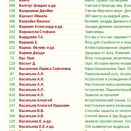
240
Ванга
Ванга. Оракул-заговорник
489
Вангчуг Дордже и др.
Смотри в природу ума. Кла
248
Вандеркам Джеймс
Свитки Мертвого моря. Долг
198
Ванзант Ийанла
365 мантр на каждый день.
386
Вануайек Виолен
Великие загадки Древнего 
166
Варакин Александр и др.
Загадки древних захороне
343
Варанелли Стефано
Тамплиеры
202
Вардумян Т.А.
Кто мы и что нас окружает?
895
Варнава Е.
Йога для стройности и пох
113
Варнас Феликс и др.
Иллюстрированная энцикло
102
Варнер Джуди
Здоровье от бога. Влияние
73
Вас Луис
Йога, голодание, исцеляю
120
Васант Д.
Ошо. История жизни незав
630
Василенко Лариса Сергеевна
Афро-Бразильское Таро. От
97
Васильев А.Л.
Параллельный путь. Астро
137
Васильев А.Л.
Астрология и сновидения.
196
Васильев А.Л.
Настольная книга начинаю
430
Васильев А.Л.
Астрология. Параллельный 
410
Васильев А.Л.
Львиная астрология
219
Васильев Алексей
Астрологический сонник. С
147
Васильев Алексей Ларьевич
Настольная книга начинающ
59
Васильев В.В.
Способы защиты от негати
190
Васильев Э.В.
Способ жизни в Эру Водол
120
Васильева Е. и др.
Зеркало просветления. По
135
Васильева Е.К. и др.
100 знаменитых мудрецов