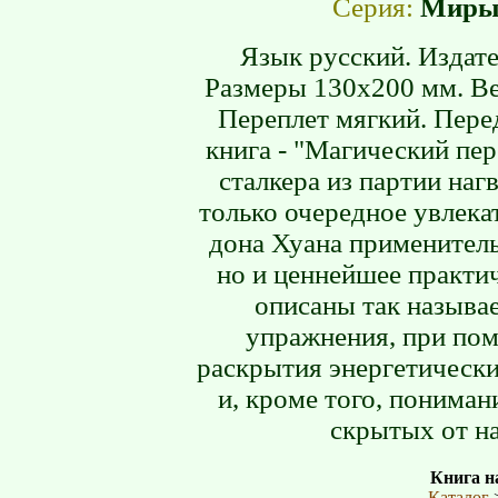
Серия:
Миры 
Язык русский. Издате
Размеры 130х200 мм. Ве
Переплет мягкий. Пере
книга - "Магический пе
сталкера из партии наг
только очередное увлека
дона Хуана применител
но и ценнейшее практи
описаны так называ
упражнения, при по
раскрытия энергетически
и, кроме того, понима
скрытых от н
Книга на
Каталог