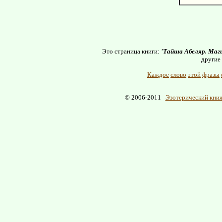
Это страница книги:
'Тайша Абеляр. Маги
другие
Каждое
слово
этой
фразы
© 2006-2011
Эзотерический книж