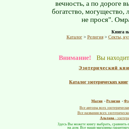
вечность, а по дороге в
богатство, могущество, 
не прося". Ом
Книга на
Каталог
>
Религия
>
Секты, ку
Внимание!
Вы находите
Эзотерический кн
Каталог эзотерических книг
Магия
-
Религия
-
Фэ
Все авторы всех эзотерически
Все названия всех эзотерическ
Альтана
- эзотер
Здесь Вы можете книгу выбрать, сравнить е
на дом. Все наши магазины гарантиру