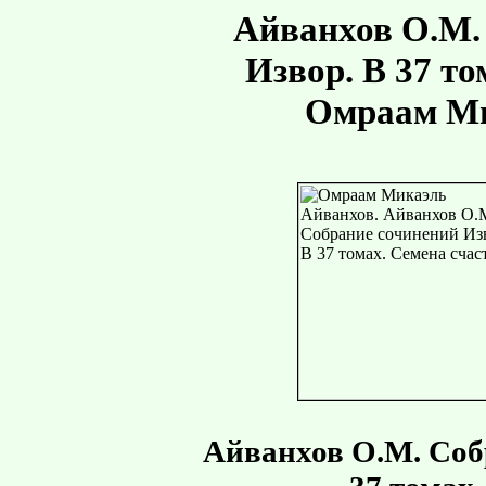
Айванхов О.М.
Извор. В 37 то
Омраам Ми
Айванхов О.М. Соб