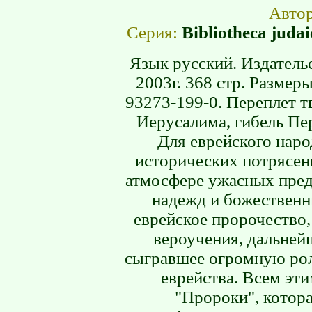
Авто
Серия:
Bibliotheca jud
Язык русский. Издатель
2003г. 368 стр. Размер
93273-199-0. Переплет т
Иерусалима, гибель Пе
Для еврейского нар
исторических потрясени
атмосфере ужасных пред
надежд и божественн
еврейское пророчество
вероучения, дальней
сыгравшее огромную рол
еврейства. Всем эт
"Пророки", котора