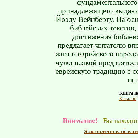
фундаментального 
принадлежащего выдаю
Йоэлу Вейнбергу. На осн
библейских текстов
достижения библеис
предлагает читателю в
жизни еврейского народа 
чужд всякой предвзятост
еврейскую традицию с с
ис
Книга на
Каталог
Внимание!
Вы находите
Эзотерический кн