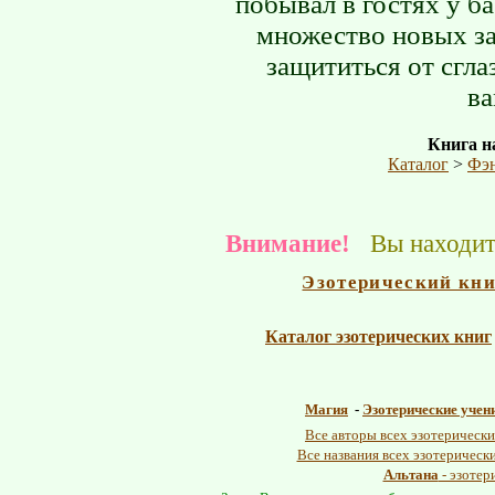
побывал в гостях у б
множество новых за
защититься от сгла
ва
Книга на
Каталог
>
Фэ
Внимание!
Вы находите
Эзотерический кн
Каталог эзотерических книг
Магия
-
Эзотерические учен
Все авторы всех эзотерически
Все названия всех эзотерическ
Альтана
- эзотер