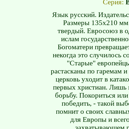
Серия:
Язык русский. Издательс
Размеры 135х210 мм.
твердый. Евросоюз в о
ислам государственн
Богоматери превращает
некогда это случилось с
"Старые" европейцы
растасканы по гаремам 
церковь уходит в катак
первых христиан. Лишь 
борьбу. Покориться или
победить, - такой выб
помнит о своих славны
для Европы и всег
захватывающем р