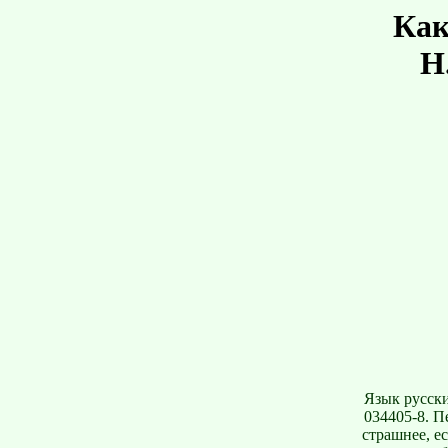
Как
Н
Язык русски
034405-8. П
страшнее, е