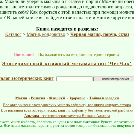
ба. Можно ли уберечь малыша о г сглаза и порчи? Можно ли обес
вень энергетики от самого рождения до подросткового возраста, 
ащитить себя? Как бороться с этой напастью при помощи молитв
ов? В нашей книге вы найдете ответы на эти и многие другие во
Книга находится в разделах:
Каталог
>
Магия, колдовство
>
Черная магия, порча, сглаз
Внимание!
Вы находитесь на витрине интернет-сервиса:
Эзотерический книжный метамагазин
'
ЧетЧак
'
алог эзотерических книг
Магия
-
Религия
-
Фэн-шуй
-
Здоровье
-
Тайны и загадки
Все авторы всех эзотерических книг по алфавиту, все книги каждого автора
Все названия всех эзотерических книг по алфавиту без тематической разбивки
Альтана
- эзотерические заметки Николая Альтова
жете книгу выбрать, сравнить ее цены в разных магазинах Рунета, оплатить и
м. Все наши магазины гарантируют качество товаров и безопасность покупок 