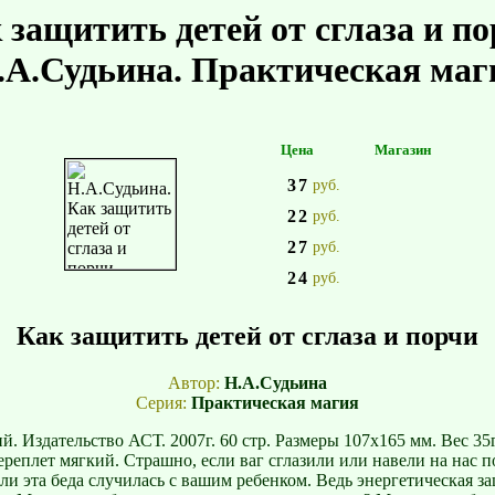
 защитить детей от сглаза и по
.А.Судьина. Практическая маг
Цена
Магазин
37
руб.
22
руб.
27
руб.
24
руб.
Как защитить детей от сглаза и порчи
Автор:
Н.А.Судьина
Серия:
Практическая магия
й. Издательство АСТ. 2007г. 60 стр. Размеры 107х165 мм. Вес 35г
ереплет мягкий. Страшно, если ваг сглазили или навели на нас п
сли эта беда случилась с вашим ребенком. Ведь энергетическая за