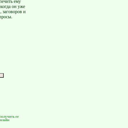
печить ему
когда он уже
, заговоров и
просы.
 получить ее
онлайн