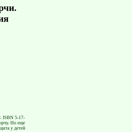
рчи.
ия
. ISBN 5-17-
орчу. Но еще
щита у детей