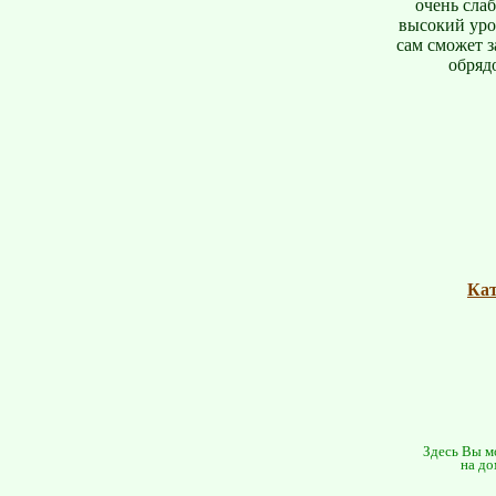
очень сла
высокий уро
сам сможет з
обряд
Кат
Здесь Вы мо
на до