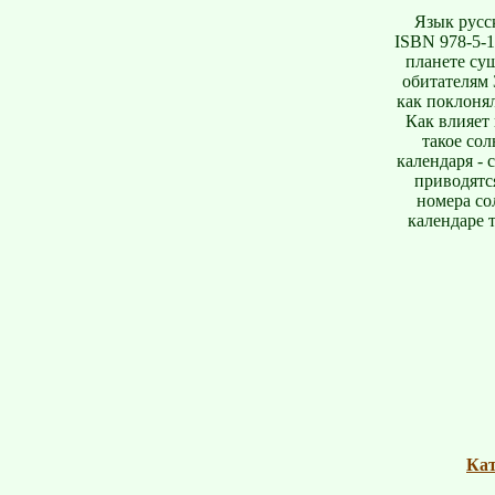
Язык русск
ISBN 978-5-1
планете сущ
обитателям 
как поклоня
Как влияет 
такое со
календаря -
приводятся
номера со
календаре 
Кат