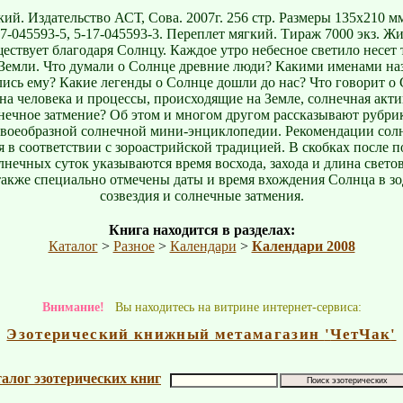
ий. Издательство АСТ, Сова. 2007г. 256 стр. Размеры 135х210 мм
7-045593-5, 5-17-045593-3. Переплет мягкий. Тираж 7000 экз. Ж
ествует благодаря Солнцу. Каждое утро небесное светило несет 
Земли. Что думали о Солнце древние люди? Какими именами на
лись ему? Какие легенды о Солнце дошли до нас? Что говорит о 
на человека и процессы, происходящие на Земле, солнечная акт
лнечное затмение? Об этом и многом другом рассказывают рубри
 своеобразной солнечной мини-энциклопедии. Рекомендации сол
 в соответствии с зороастрийской традицией. В скобках после 
лнечных суток указываются время восхода, захода и длина светов
также специально отмечены даты и время вхождения Солнца в з
созвездия и солнечные затмения.
Книга находится в разделах:
Каталог
>
Разное
>
Календари
>
Календари 2008
Внимание!
Вы находитесь на витрине интернет-сервиса:
Эзотерический книжный метамагазин
'
ЧетЧак
'
алог эзотерических книг