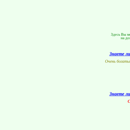
Здесь Вы мо
на до
Знаете л
Очень богаты
Знаете л
С