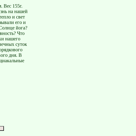
. Вес 155г.
изнь на нашей
тепло и свет
зывали его и
Солнце йога?
ивность? Что
ки нашего
нечных суток
порядкового
ого дня. В
одиакальные