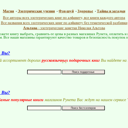
Магия
-
Эзотерические учения
-
Фэн-шуй
-
Здоровье
-
Тайны и загадки
Все авторы всех эзотерических книг по алфавиту, все книги каждого автора
Все названия всех эзотерических книг по алфавиту без тематической разбивки
Альтана
- эзотерические заметки Николая Альтова
жете книгу выбрать, сравнить ее цены в разных магазинах Рунета, оплатить и
м. Все наши магазины гарантируют качество товаров и безопасность покупок 
и Вы?
й ассортимент дорогих
русскоязычных подарочных книг
Вы найдете на 
"
"
и Вы?
амые популярные книги
магазинов Рунета Вас ждут на нашем сервисе 