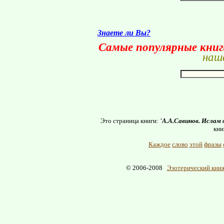
Знаете ли Вы?
Самые популярные кни
наше
Это страница книги:
'А.А.Савинов. Ислам 
кни
Каждое
слово
этой
фразы
© 2006-2008
Эзотерический книж