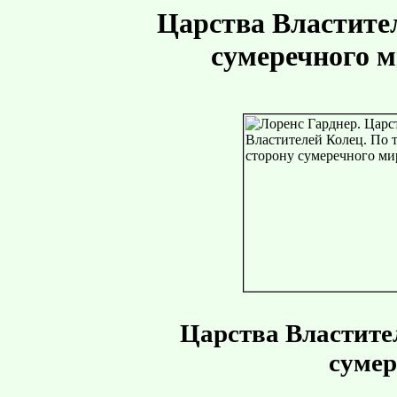
Царства Властител
сумеречного м
Царства Властител
сумер