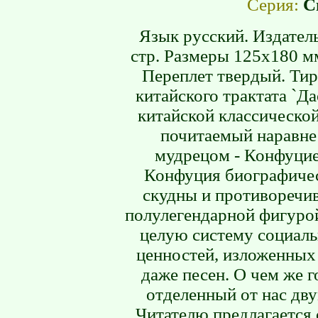
Серия:
С
Язык русский. Издатель
стр. Размеры 125х180 мм
Переплет твердый. Тир
китайского трактата `Д
китайской классическо
почитаемый наравне
мудрецом - Конфуцие
Конфуция биографичес
скудны и противоречивы
полулегендарной фигурой
целую систему социал
ценностей, изложенных
даже песен. О чем же 
отделенный от нас дв
Читателю предлагается 