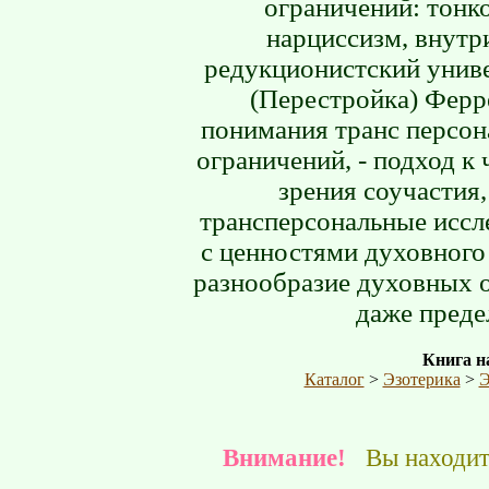
ограничений: тонк
нарциссизм, внутр
редукционистский униве
(Перестройка) Ферр
понимания транс персон
ограничений, - подход к
зрения соучастия,
трансперсональные иссл
с ценностями духовного 
разнообразие духовных 
даже преде
Книга на
Каталог
>
Эзотерика
>
Э
Внимание!
Вы находите