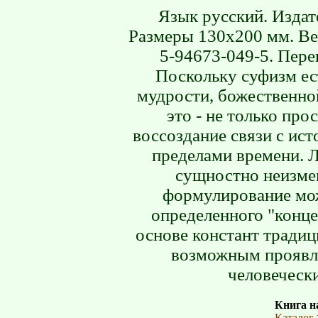
Язык русский. Издате
Размеры 130х200 мм. Вес
5-94673-049-5. Пере
Поскольку суфизм ест
мудрости, божественно
это - не только про
воссоздание связи с ис
пределами времени. 
сущностно неизме
формулирование мож
определенного "концеп
основе констант тради
возможным проявле
человеческ
Книга на
Каталог