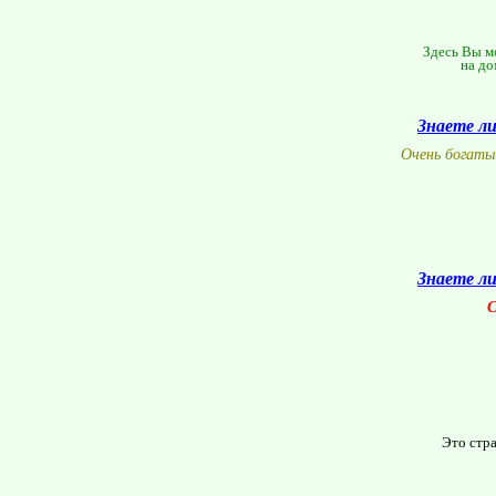
Здесь Вы мо
на до
Знаете л
Очень богаты
Знаете л
С
Это стр