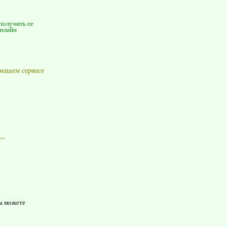
 получить ее
онлайн
нашем сервисе
"
"
ы можете