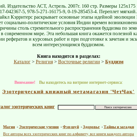
й. Издательство АСТ, Астрель. 2007г. 160 стр. Размеры 125х175 
17-042367-5, 978-5-271-16175-9, 0-19-285453-4. Переплет мягкий
Майкл Кэрритерс раскрывает основные этапы идейной эволюции 
ет социально-политические условия Индии времен возникновени
причины столь стремительного распространения буддизма по зем
 в современном мире. Эта небольшая книга окажется полезной к
и рефератов и курсовых работ и при подготовке к зачетам и экз
всем интересующимся буддизмом.
Книга находится в разделах:
Каталог
>
Религия
>
Восточные религии
>
Буддизм
Внимание!
Вы находитесь на витрине интернет-сервиса:
Эзотерический книжный метамагазин
'
ЧетЧак
'
алог эзотерических книг
Магия
-
Эзотерические учения
-
Фэн-шуй
-
Здоровье
-
Тайны и загадки
Все авторы всех эзотерических книг по алфавиту, все книги каждого автора