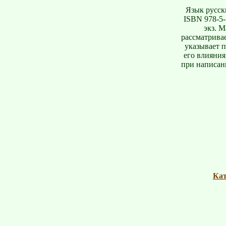
Язык русски
ISBN 978-5-
экз. 
рассматрива
указывает 
его влияния
при написани
Кат