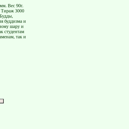
мм. Вес 90г.
. Тираж 3000
Будды,
я буддизма и
ному шару и
ак студентам
аменам, так и