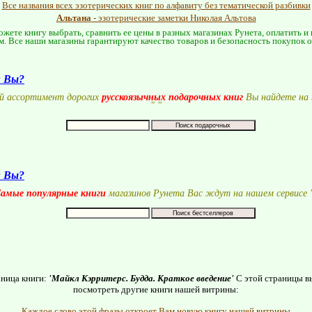
Все названия всех эзотерических книг по алфавиту без тематической разбивки
Альтана
- эзотерические заметки Николая Альтова
жете книгу выбрать, сравнить ее цены в разных магазинах Рунета, оплатить и
м. Все наши магазины гарантируют качество товаров и безопасность покупок 
и Вы?
й ассортимент дорогих
русскоязычных подарочных книг
Вы найдете на 
"
"
и Вы?
амые популярные книги
магазинов Рунета Вас ждут на нашем сервисе 
аница книги:
'Майкл Кэрритерс. Будда. Краткое введение'
С этой страницы в
посмотреть другие книги нашей витрины:
Каждое
слово
этой
фразы
откроет
Вам
новую
книгу
нашей
витрины