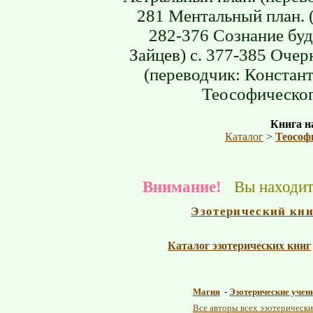
281 Ментальный план. (
282-376 Сознание буд
Зайцев) c. 377-385 Оче
(переводчик: Констант
Теософическог
Книга на
Каталог
>
Теософ
Внимание!
Вы находите
Эзотерический кн
Каталог эзотерических книг
Магия
-
Эзотерические учен
Все авторы всех эзотерически