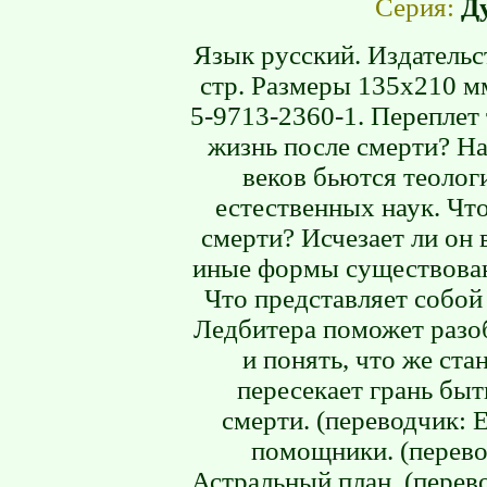
Серия:
Д
Язык русский. Издательс
стр. Размеры 135х210 мм
5-9713-2360-1. Переплет 
жизнь после смерти? Н
веков бьются теолог
естественных наук. Чт
смерти? Исчезает ли он 
иные формы существован
Что представляет собой
Ледбитера поможет разо
и понять, что же ста
пересекает грань бы
смерти. (переводчик: 
помощники. (перевод
Астральный план. (перево