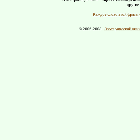
другие
Каждое
слово
этой
фразы
© 2006-2008
Эзотерический книж