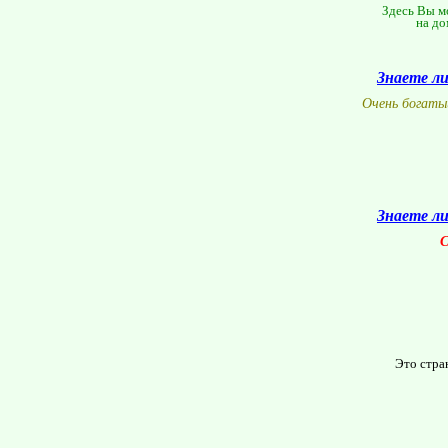
Здесь Вы мо
на до
Знаете л
Очень богаты
Знаете л
С
Это стра