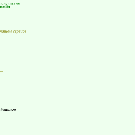
 получить ее
онлайн
нашем сервисе
"
"
од вашего