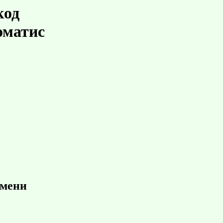
код
оматис
имени