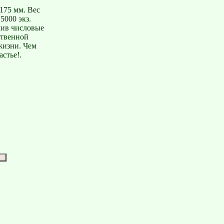
175 мм. Вес
5000 экз.
лив числовые
ственной
жизни. Чем
астье!.