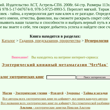
ий. Издательство АСТ, Астрель-СПб. 2008г. 64 стр. Размеры 113х
N 978-5-17-047674-9, 978-5-9725-0993-5. Переплет мягкий. Тираж 
век - тайна, а нумерология дает нам ключ к ее разгадке. Опреде
оего имени, отчества, фамилии, вы сможете раскрыть секрет соб
 выявить ваши таланты и способности и выбрать верный путь в 
 вы знаете о себе, тем скорее добьетесь успеха и найдете свое сч
Книга находится в разделах:
Каталог
>
Гадания, предсказания, пророчества
>
Нумерология
Внимание!
Вы находитесь на витрине интернет-сервиса:
Эзотерический книжный метамагазин
'
ЧетЧак
'
алог эзотерических книг
Магия
-
Эзотерические учения
-
Фэн-шуй
-
Здоровье
-
Тайны и загадки
Все авторы всех эзотерических книг по алфавиту, все книги каждого автора
Все названия всех эзотерических книг по алфавиту без тематической разбивки
Альтана
- эзотерические заметки Николая Альтова