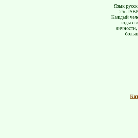
Язык русск
25г. ISB
Каждый чело
коды св
личности,
больше
Кат