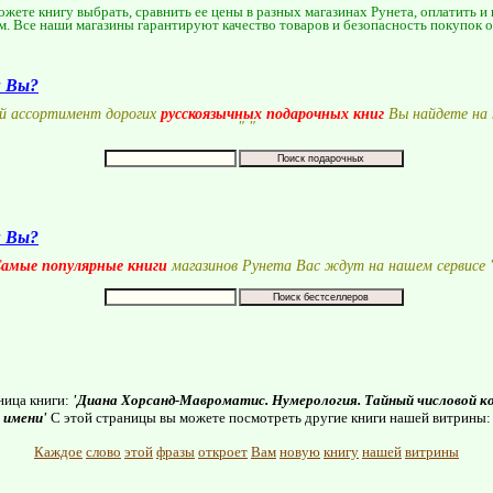
жете книгу выбрать, сравнить ее цены в разных магазинах Рунета, оплатить и
м. Все наши магазины гарантируют качество товаров и безопасность покупок 
и Вы?
й ассортимент дорогих
русскоязычных подарочных книг
Вы найдете на 
"
"
и Вы?
амые популярные книги
магазинов Рунета Вас ждут на нашем сервисе 
ница книги:
'Диана Хорсанд-Мавроматис. Нумерология. Тайный числовой к
имени'
С этой страницы вы можете посмотреть другие книги нашей витрины:
Каждое
слово
этой
фразы
откроет
Вам
новую
книгу
нашей
витрины