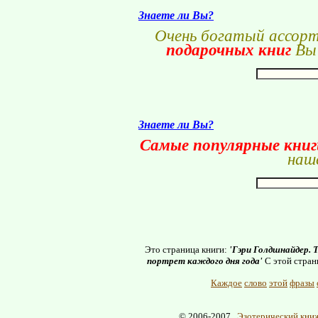
Знаете ли Вы?
Очень богатый ассор
подарочных книг
Вы 
Знаете ли Вы?
Самые популярные кни
наше
Это страница книги:
'Гэри Голдшнайдер. 
портрет каждого дня года'
С этой стран
Каждое
слово
этой
фразы
© 2006-2007
Эзотерический книж