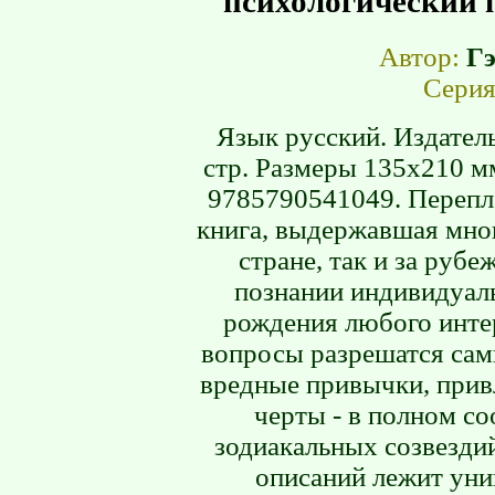
психологический п
Автор:
Г
Сери
Язык русский. Издатель
стр. Размеры 135х210 мм
9785790541049. Перепле
книга, выдержавшая мно
стране, так и за руб
познании индивидуаль
рождения любого интер
вопросы разрешатся сам
вредные привычки, прив
черты - в полном с
зодиакальных созвезди
описаний лежит уни