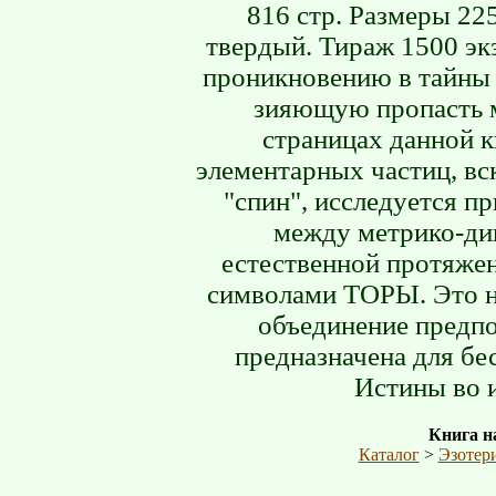
816 стр. Размеры 22
твердый. Тираж 1500 эк
проникновению в тайны 
зияющую пропасть м
страницах данной к
элементарных частиц, вс
"спин", исследуется п
между метрико-ди
естественной протяже
символами ТОРЫ. Это не
объединение предпо
предназначена для б
Истины во 
Книга на
Каталог
>
Эзотер