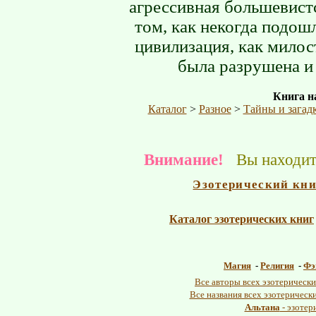
агрессивная большевист
том, как некогда подош
цивилизация, как милост
была разрушена и
Книга на
Каталог
>
Разное
>
Тайны и загад
Внимание!
Вы находите
Эзотерический кн
Каталог эзотерических книг
Магия
-
Религия
-
Фэ
Все авторы всех эзотерически
Все названия всех эзотерическ
Альтана
- эзотер