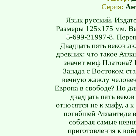
Серия:
Ан
Язык русский. Издате
Размеры 125х175 мм. Ве
5-699-21997-8. Переп
Двадцать пять веков л
древних: что такое Атла
значит миф Платона? 
Запада с Востоком ста
вечную жажду человече
Европа в свободе? Но д
двадцать пять веков
относятся не к мифу, а 
погибшей Атлантиде в
собирая самые невн
приготовления к вой