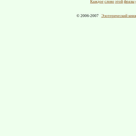
Каждое
слово
этой
фразы
© 2006-2007
Эзотерический книж