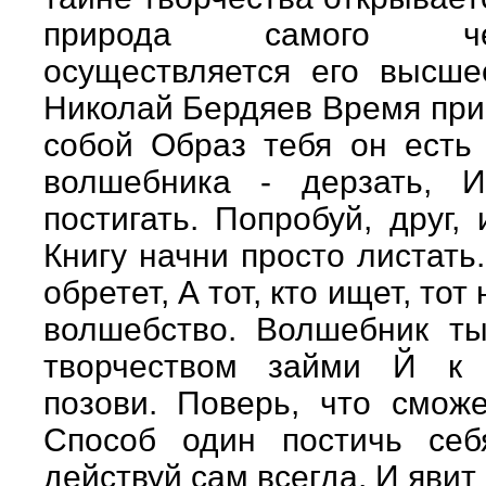
природа самого ч
осуществляется его высше
Николай Бердяев Время пр
собой Образ тебя он есть
волшебника - дерзать, 
постигать. Попробуй, друг,
Книгу начни просто листать
обретет, А тот, кто ищет, тот
волшебство. Волшебник т
творчеством займи Й к
позови. Поверь, что смож
Способ один постичь се
действуй сам всегда, И явит 