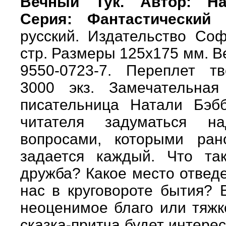
Вечный Тук. Автор: На
Серия: Фантастический 
русский. Издательство Соф
стр. Размеры 125х175 мм. Ве
9550-0723-7. Переплет т
3000 экз. Замечательная
писательница Натали Бэбб
читателя задуматься н
вопросами, которыми ра
задается каждый. Что та
дружба? Какое место отвед
нас в круговороте бытия? 
неоценимое благо или тяж
сказка-притча будет интерес