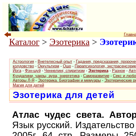
Главн
Каталог
>
Эзотерика
>
Эзотерик
Астрология
-
Внетелесный опыт
-
Гадания, предсказания, пророче
колдовство
-
Оккультизм
-
Ошо
-
Парапсихология, экстрасенсорик
Йога
-
Фэн-шуй
-
Ченнелинг, спиритизм
-
Эзотерика
-
Разное
-
Авт
Кундалини, чакры, аура, энергетика
-
Саморазвитие
-
Секс и любо
Авторы Л-Я
-
Эзотерика. Биографии и мемуары
-
Эзотерические 
Магия для детей
Эзотерика для детей
Атлас чудес света. Авто
Язык русский. Издательство
2005г. 64 стр. Размеры 2